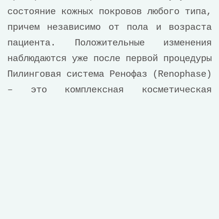
состояние кожных покровов любого типа,
причем независимо от пола и возраста
пациента. Положительные изменения
наблюдаются уже после первой процедуры
Пилинговая система Ренофаз (Renophase)
– это комплексная косметическая
процедура, направленная на очищение,
подтяжку и избавление кожи от отеков и
пигментных пятен. В результате
процедуры нормализуется работа сальных
желез, возрастает упругость кожи,
снижается интенсивность окраски
пигментных пятен, становятся менее
заметными небольшие рубцы и шрамы.