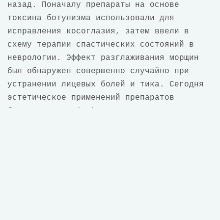
назад. Поначалу препараты на основе
токсина ботулизма использовали для
исправления косоглазия, затем ввели в
схему терапии спастических состояний в
неврологии. Эффект разглаживания морщин
был обнаружен совершенно случайно при
устранении лицевых болей и тика. Сегодня
эстетическое применений препаратов
ботулотоксина (БТ) вышло на первое место
не только в эстетической медицине.
Ботулинотерапия — это введение
нейротоксина ботулизма в излишне
напряженные (спастические) мышцы с целью
их расслабления. Как медикаментозный
препарат ботулотоксин был признан лишь в
конце XX века.